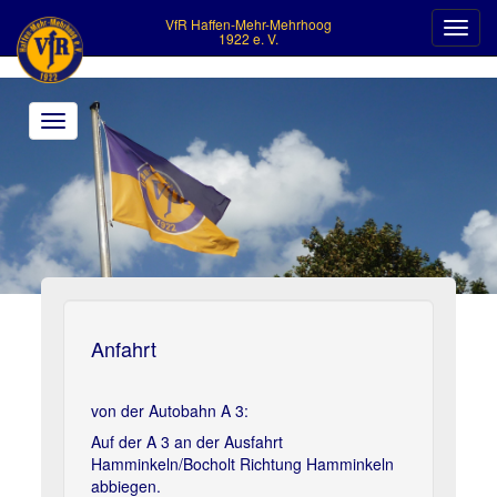
VfR Haffen-Mehr-Mehrhoog
Toggl
1922 e. V.
navig
Toggle
navigation
>
Anfahrt
von der Autobahn A 3:
Auf der A 3 an der Ausfahrt
Hamminkeln/Bocholt Richtung Hamminkeln
abbiegen.