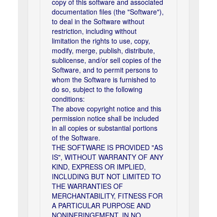
copy of this software and associated
documentation files (the "Software"),
to deal in the Software without
restriction, including without
limitation the rights to use, copy,
modify, merge, publish, distribute,
sublicense, and/or sell copies of the
Software, and to permit persons to
whom the Software is furnished to
do so, subject to the following
conditions:
The above copyright notice and this
permission notice shall be included
in all copies or substantial portions
of the Software.
THE SOFTWARE IS PROVIDED "AS
IS", WITHOUT WARRANTY OF ANY
KIND, EXPRESS OR IMPLIED,
INCLUDING BUT NOT LIMITED TO
THE WARRANTIES OF
MERCHANTABILITY, FITNESS FOR
A PARTICULAR PURPOSE AND
NONINFRINGEMENT. IN NO