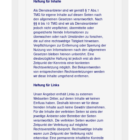
Haftung für Inhalte
Als Diensteanbieter sind wir gemäß § 7 Abs.1
TMG für eigene Inhalte auf diesen Seiten nach
den allgemeinen Gesetzen verantwortlich. Nach
§§ 8 bis 10 TMG sind wir als Diensteanbieter
jedoch nicht verpflichtet, übermittelte oder
gespeicherte fremde Informationen zu
überwachen oder nach Umständen zu forschen,
die auf eine rechtswidrige Tätigkeit hinweisen.
Verpflichtungen zur Entfernung oder Sperrung der
Nutzung von Informationen nach den allgemeinen
Gesetzen bleiben hiervon unberührt. Eine
diesbezügliche Haftung ist jedoch erst ab dem
Zeitpunkt der Kenntnis einer konkreten
Rechtsverletzung möglich. Bei Bekanntwerden
von entsprechenden Rechtsverletzungen werden
wir diese Inhalte umgehend entfernen.
Haftung für Links
Unser Angebot enthält Links zu externen
Webseiten Dritter, auf deren Inhalte wir keinen
Einfluss haben. Deshalb können wir für diese
fremden Inhalte auch keine Gewähr übernehmen.
Für die Inhalte der verlinkten Seiten ist stets der
jeweilige Anbieter oder Betreiber der Seiten
verantwortlich. Die verlinkten Seiten wurden zum
Zeitpunkt der Verlinkung auf mögliche
Rechtsverstöße überprüft. Rechtswidrige Inhalte
waren zum Zeitpunkt der Verlinkung nicht
erkennbar. Eine permanente inhaltliche Kontrolle