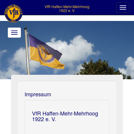
VfR Haffen-Mehr-Mehrhoog
Toggl
1922 e. V.
navig
Toggle
navigation
>
Impressum
VfR Haffen-Mehr-Mehrhoog
1922 e. V.