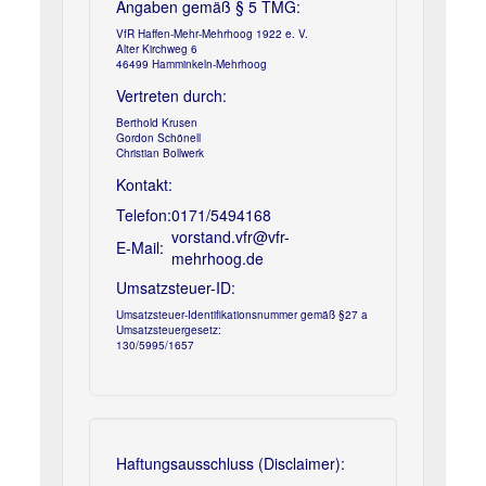
Angaben gemäß § 5 TMG:
VfR Haffen-Mehr-Mehrhoog 1922 e. V.
Alter Kirchweg 6
46499 Hamminkeln-Mehrhoog
Vertreten durch:
Berthold Krusen
Gordon Schönell
Christian Bollwerk
Kontakt:
Telefon:
0171/5494168
vorstand.vfr@vfr-
E-Mail:
mehrhoog.de
Umsatzsteuer-ID:
Umsatzsteuer-Identifikationsnummer gemäß §27 a
Umsatzsteuergesetz:
130/5995/1657
Haftungsausschluss (Disclaimer):