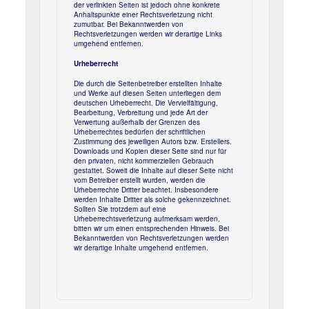
der verlinkten Seiten ist jedoch ohne konkrete
Anhaltspunkte einer Rechtsverletzung nicht
zumutbar. Bei Bekanntwerden von
Rechtsverletzungen werden wir derartige Links
umgehend entfernen.
Urheberrecht
Die durch die Seitenbetreiber erstellten Inhalte
und Werke auf diesen Seiten unterliegen dem
deutschen Urheberrecht. Die Vervielfältigung,
Bearbeitung, Verbreitung und jede Art der
Verwertung außerhalb der Grenzen des
Urheberrechtes bedürfen der schriftlichen
Zustimmung des jeweiligen Autors bzw. Erstellers.
Downloads und Kopien dieser Seite sind nur für
den privaten, nicht kommerziellen Gebrauch
gestattet. Soweit die Inhalte auf dieser Seite nicht
vom Betreiber erstellt wurden, werden die
Urheberrechte Dritter beachtet. Insbesondere
werden Inhalte Dritter als solche gekennzeichnet.
Sollten Sie trotzdem auf eine
Urheberrechtsverletzung aufmerksam werden,
bitten wir um einen entsprechenden Hinweis. Bei
Bekanntwerden von Rechtsverletzungen werden
wir derartige Inhalte umgehend entfernen.